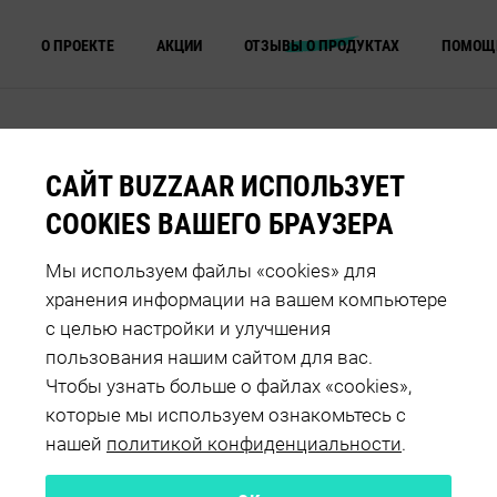
О ПРОЕКТЕ
АКЦИИ
ОТЗЫВЫ О ПРОДУКТАХ
ПОМОЩ
ОТЗЫВЫ О ПРОДУКТЕ
ОВОЩНЫЕ ПЮРЕ "АГУША"
МОЙ ЛЮБИМЫЙ 
САЙТ BUZZAAR ИСПОЛЬЗУЕТ
COOKIES ВАШЕГО БРАУЗЕРА
Мы используем файлы «cookies» для
хранения информации на вашем компьютере
ения
Оценка продукта
с целью настройки и улучшения
пользования нашим сайтом для вас.
Чтобы узнать больше о файлах «cookies»,
которые мы используем ознакомьтесь с
нашей
политикой конфиденциальности
.