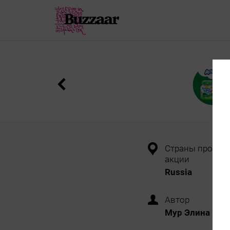
Страны провед
акции
Russia
Автор
Мур Элина