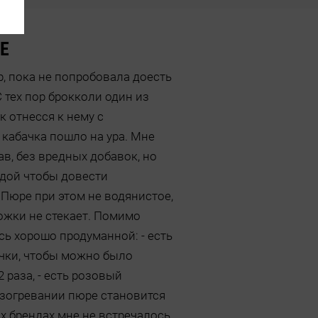
Е
р, пока не попробовала доесть
 тех пор брокколи один из
 отнесся к нему с
 кабачка пошло на ура. Мне
в, без вредных добавок, но
дой чтобы довести
Пюре при этом не водянистое,
ложки не стекает. Помимо
сь хорошо продуманной: - есть
очки, чтобы можно было
 раза, - есть розовый
азогревании пюре становится
х брендах мне не встречалось.