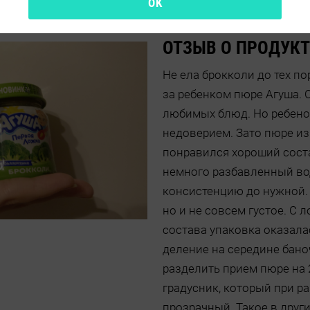
OK
ОТЗЫВ О ПРОДУКТ
Не ела брокколи до тех по
за ребенком пюре Агуша. С
любимых блюд. Но ребенок
недоверием. Зато пюре из
понравился хороший соста
немного разбавленный во
консистенцию до нужной. 
но и не совсем густое. С 
состава упаковка оказала
деление на середине бан
разделить прием пюре на 2
градусник, который при р
прозрачный. Такое в други