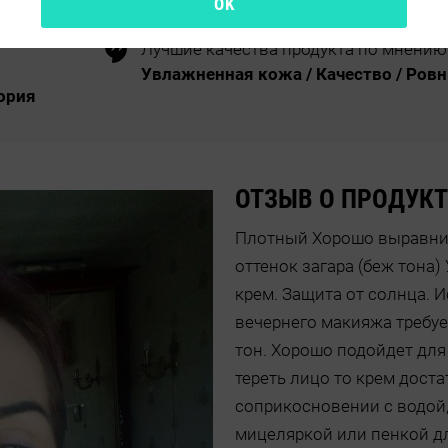
OK
Лучшие качества продукта по мнению
Увлажненная кожа / Качество / Ровн
ория
ОТЗЫВ О ПРОДУКТ
Плотный Хорошо выравнив
оттенок загара (беж тона
крем. Защита от солнца. И
вечернего макияжа требу
тон. Хорошо подойдет для
тереть лицо то крем дост
соприкосновении с водой,
мицеляркой или пенкой дл