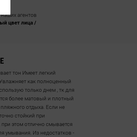
 наших агентов
ый цвет лица /
Е
ает тон Имеет легкий
) Увлажняет как полноценный
спользую только днем , тк для
ется более матовый и плотный
 пляжного отдыха. Если не
аточно стойкий при
 при этом отлично смывается
я умывания. Из недостатков -