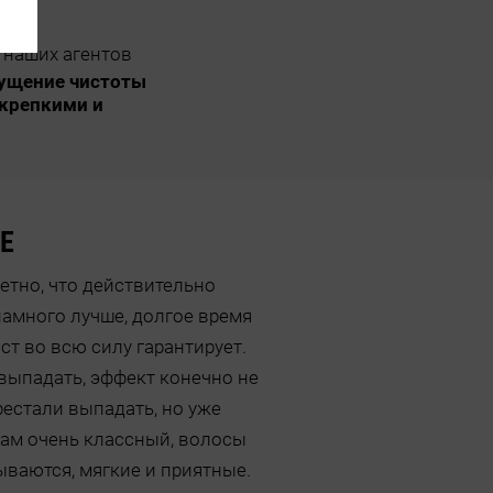
 наших агентов
щущение чистоты
 крепкими и
Е
етно, что действительно
амного лучше, долгое время
ст во всю силу гарантирует.
выпадать, эффект конечно не
рестали выпадать, но уже
зам очень классный, волосы
сываются, мягкие и приятные.