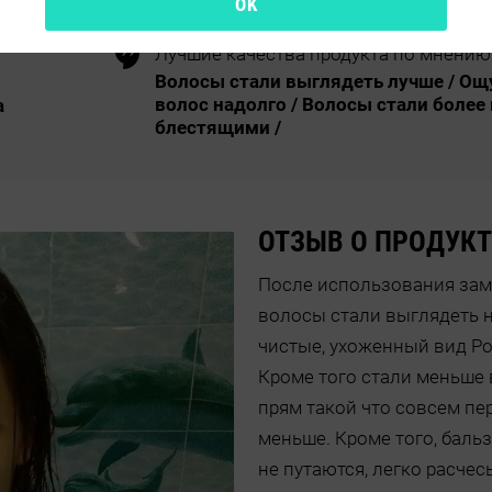
OK
Лучшие качества продукта по мнению
Волосы стали выглядеть лучше / О
волос надолго / Волосы стали более
а
блестящими /
ОТЗЫВ О ПРОДУКТ
После использования зам
волосы стали выглядеть н
чистые, ухоженный вид Ро
Кроме того стали меньше 
прям такой что совсем пе
меньше. Кроме того, баль
не путаются, легко расче