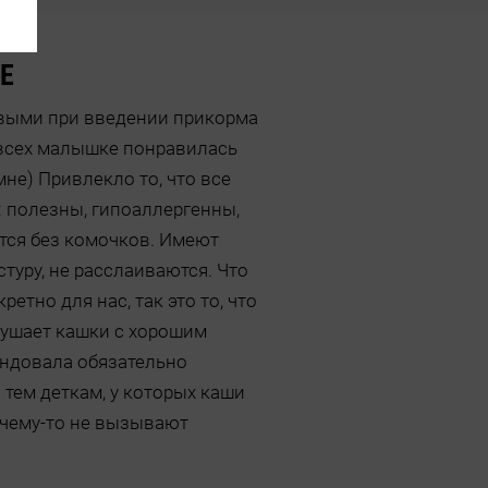
Е
рвыми при введении прикорма
 всех малышке понравилась
мне) Привлекло то, что все
 полезны, гипоаллергенны,
тся без комочков. Имеют
туру, не расслаиваются. Что
етно для нас, так это то, что
ушает кашки с хорошим
ендовала обязательно
тем деткам, у которых каши
очему-то не вызывают