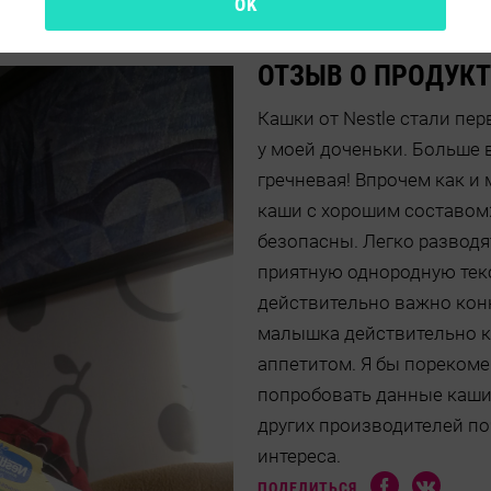
OK
ОТЗЫВ О ПРОДУКТ
Кашки от Nestle стали пе
у моей доченьки. Больше
гречневая! Впрочем как и 
каши с хорошим составом:
безопасны. Легко разводя
приятную однородную текс
действительно важно конкр
малышка действительно к
аппетитом. Я бы пореком
попробовать данные каши 
других производителей п
интереса.
ПОДЕЛИТЬСЯ