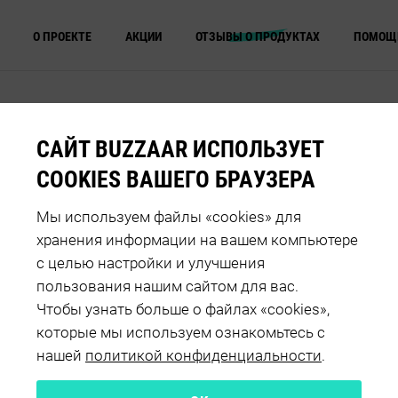
О ПРОЕКТЕ
АКЦИИ
ОТЗЫВЫ О ПРОДУКТАХ
ПОМОЩ
ВЫ О ПРОДУКТЕ
GERBER® И NESTLE®
РЕКРАСНАЯ КАШКА
САЙТ BUZZAAR ИСПОЛЬЗУЕТ
COOKIES ВАШЕГО БРАУЗЕРА
Мы используем файлы «cookies» для
хранения информации на вашем компьютере
ения
Оценка продукта
с целью настройки и улучшения
пользования нашим сайтом для вас.
Чтобы узнать больше о файлах «cookies»,
которые мы используем ознакомьтесь с
нашей
политикой конфиденциальности
.
рина