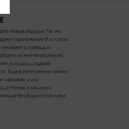
Е
рят новые игрушки Так же,
гаджет приложение В котором
из оживают с помощью
Играть можно всей семьей,
ки, и кушать сладкий
те. Еще в приложении можно
ми масками, сыну
ь 2 птички и машинка,
венные! Вообщем сооветуем!