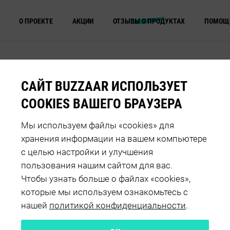
О ПРОЕКТЕ
АКЦИИ
ОТЗЫВЫ О ПРОДУКТАХ
ПОМОЩ
ТЕ
KINDER СЮРПРИЗ APPLAYDU
НЫЕ ИГРУШКИ И 
САЙТ BUZZAAR ИСПОЛЬЗУЕТ
COOKIES ВАШЕГО БРАУЗЕРА
Мы используем файлы «cookies» для
хранения информации на вашем компьютере
ения
Оценка продукта
с целью настройки и улучшения
пользования нашим сайтом для вас.
Чтобы узнать больше о файлах «cookies»,
которые мы используем ознакомьтесь с
нашей
политикой конфиденциальности
.