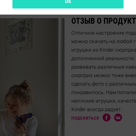
OK
ОТЗЫВ О ПРОДУКТ
Отличное настроение пода
можно скачать на любой 
игрушки из Kinder сюрпр
дополненной реальности. 
развивать различные навы
сюрприз можно тоже вмес
сделать фото с различны
понравилось. Нам попалис
неплохие игрушки, качест
Kinder всегда радует.
ПОДЕЛИТЬСЯ