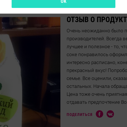
OK
ОТЗЫВ О ПРОДУКТ
Очень неожиданно было п
производителей. Всегда ве
лучшее и полезное - то, чт
соке понравилось оформле
интересно расписано, кон
прекрасный вкус! Попробо
семье. Все оценили, сказа
остальных. Начала обраща
Цена тоже очень приятная
отдавать предпочтение В
ПОДЕЛИТЬСЯ