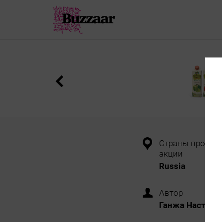
Страны провед
акции
Russia
Автор
Ганжа Настя