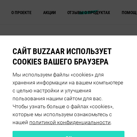
О ПРОЕКТЕ
АКЦИИ
ОТЗЫВЫ О ПРОДУКТАХ
ПОМОЩ
ОТЗЫВЫ О ПРОДУКТЕ
VOLZHSKIY POSAD
САМАРСКАЯ РАД
САЙТ BUZZAAR ИСПОЛЬЗУЕТ
COOKIES ВАШЕГО БРАУЗЕРА
Мы используем файлы «cookies» для
хранения информации на вашем компьютере
ения
Оценка продукта
с целью настройки и улучшения
пользования нашим сайтом для вас.
Чтобы узнать больше о файлах «cookies»,
Лучшие качества продукта по мнению
которые мы используем ознакомьтесь с
упаковка / Естественный вкус / Цена 
нашей
политикой конфиденциальности
.