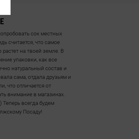
Е
опробовать сок местных
дь считается, что самое
о растет на твоей земле. В
ние упаковки, как все
ечно натуральный состав и
вала сама, отдала друзьям и
ли, что отличается от
ть внимание в магазинах.
) Теперь всегда будем
олжскому Посаду!