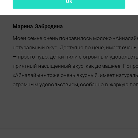
OK
Марина Забродина
Моей семье очень понравилось молоко «Айналай
натуральный вкус. Доступно по цене, имеет очень
— просто чудо, детки пили с огромным удовольст
приятный насыщенный вкус, как домашнее. Попроб
«Айналайын» тоже очень вкусный, имеет натуральн
огромным удовольствием, особенно в жаркую пог