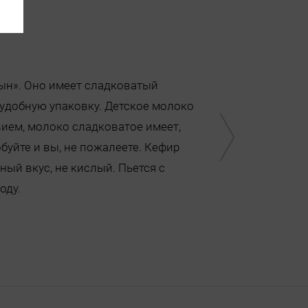
ын». Оно имеет сладковатый
 удобную упаковку. Детское молоко
вием, молоко сладковатое имеет,
уйте и вы, не пожалеете. Кефир
ый вкус, не кислый. Пьется с
оду.