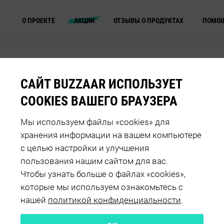
О ПРОЕКТЕ
АКЦИИ
ОТЗЫВЫ О ПРОДУКТАХ
ПОМО
НАШИ АКЦИИ
САЙТ BUZZAAR ИСПОЛЬЗУЕТ
COOKIES ВАШЕГО БРАУЗЕРА
ДЛЯ ЖИВОТНЫХ
ДЛЯ ДОМА
КРАСОТА И УХОД
ДЕТСКОЕ
Мы используем файлы «cookies» для
хранения информации на вашем компьютере
этой категории нет акций, но скоро появятся. Для того, 
с целью настройки и улучшения
ть новинки ведущих брендов и попасть в акцию, регист
пользования нашим сайтом для вас.
прямо сейчас и становитесь нашим Агентом!
Чтобы узнать больше о файлах «cookies»,
которые мы используем ознакомьтесь с
РЕГИСТРАЦИЯ
нашей
политикой конфиденциальности
.