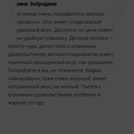
Марина Забродина
Ol
и
Моей семье очень понравилось молоко
Лин
«Айналайын». Оно имеет сладковатый
это
натуральный вкус. Доступно по цене, имеет
вы 
очень удобную упаковку. Детское молоко —
веч
просто чудо, детки пили с огромным
и к
удовольствием, молоко сладковатое имеет,
пер
приятный насыщенный вкус, как домашнее.
обя
я
Попробуйте и вы, не пожалеете. Кефир
рас
е
«Айналайын» тоже очень вкусный, имеет
все
натуральный вкус, не кислый. Пьется с
ни
огромным удовольствием, особенно в
нос
жаркую погоду.
ран
кап
ко